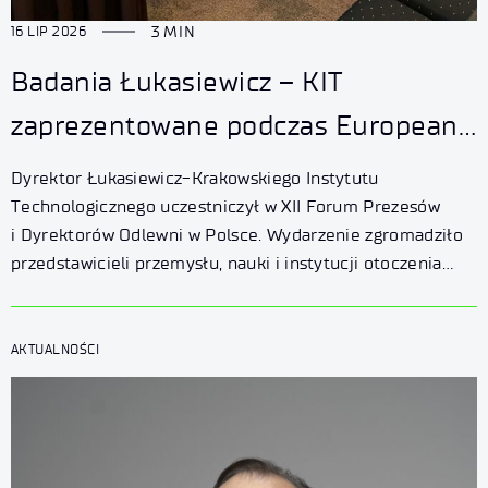
3 MIN
16 LIP 2026
Badania Łukasiewicz – KIT
zaprezentowane podczas European
Conference on Composite Materials
Dyrektor Łukasiewicz-Krakowskiego Instytutu
2026
Technologicznego uczestniczył w XII Forum Prezesów
i Dyrektorów Odlewni w Polsce. Wydarzenie zgromadziło
przedstawicieli przemysłu, nauki i instytucji otoczenia
biznesu, którzy dyskutowali o najważniejszych wyzwaniach
i kierunkach rozwoju branży odlewniczej –
od transformacji energetycznej i dekarbonizacji
AKTUALNOŚCI
po cyfryzację oraz wykorzystanie sztucznej inteligencji
w produkcji.