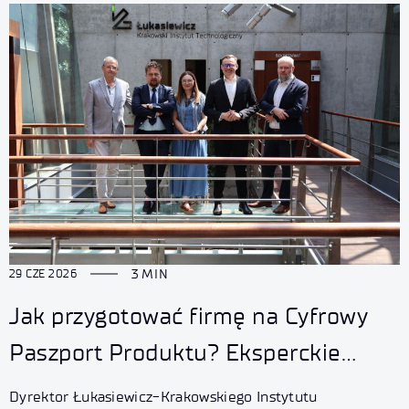
3 MIN
29 CZE 2026
Jak przygotować firmę na Cyfrowy
Paszport Produktu? Eksperckie
spotkanie w Łukasiewicz – KIT
Dyrektor Łukasiewicz-Krakowskiego Instytutu