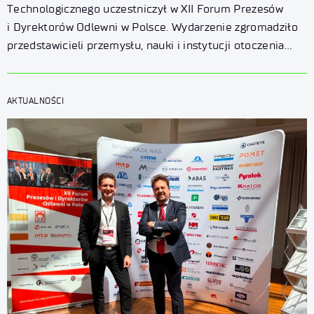
Technologicznego uczestniczył w XII Forum Prezesów
i Dyrektorów Odlewni w Polsce. Wydarzenie zgromadziło
przedstawicieli przemysłu, nauki i instytucji otoczenia
biznesu, którzy dyskutowali o najważniejszych wyzwaniach
i kierunkach rozwoju branży odlewniczej –
od transformacji energetycznej i dekarbonizacji
AKTUALNOŚCI
po cyfryzację oraz wykorzystanie sztucznej inteligencji
w produkcji.