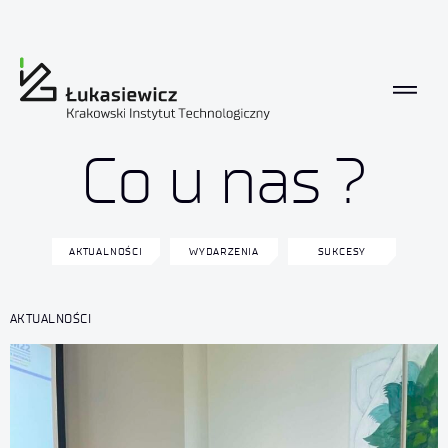
Co u nas?
Co u nas ?
AKTUALNOŚCI
WYDARZENIA
SUKCESY
AKTUALNOŚCI