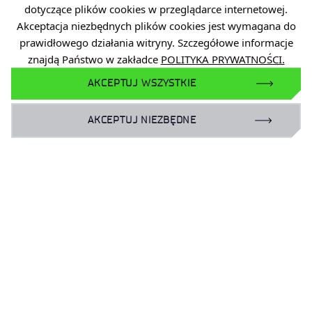
dotyczące plików cookies w przeglądarce internetowej.
Akceptacja niezbędnych plików cookies jest wymagana do
prawidłowego działania witryny. Szczegółowe informacje
znajdą Państwo w zakładce
POLITYKA PRYWATNOŚCI.
AKCEPTUJ WSZYSTKIE
3 MIN
22 MAJ 2026
AKCEPTUJ NIEZBĘDNE
Studenci AGH z wizytą w Ł - KIT
‹
›
…
1
2
11