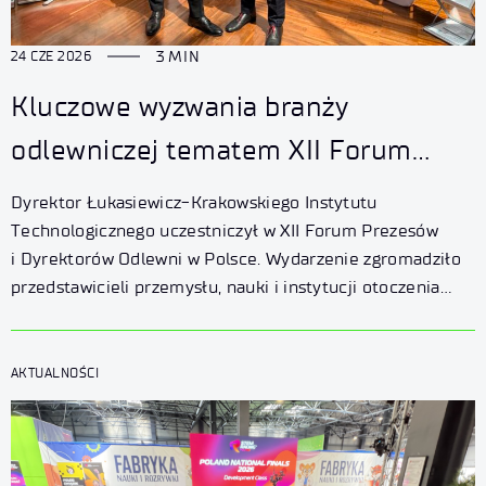
3 MIN
24 CZE 2026
Kluczowe wyzwania branży
odlewniczej tematem XII Forum
Prezesów i Dyrektorów Odlewni
Dyrektor Łukasiewicz-Krakowskiego Instytutu
Technologicznego uczestniczył w XII Forum Prezesów
i Dyrektorów Odlewni w Polsce. Wydarzenie zgromadziło
przedstawicieli przemysłu, nauki i instytucji otoczenia
biznesu, którzy dyskutowali o najważniejszych wyzwaniach
i kierunkach rozwoju branży odlewniczej –
od transformacji energetycznej i dekarbonizacji
AKTUALNOŚCI
po cyfryzację oraz wykorzystanie sztucznej inteligencji
w produkcji.