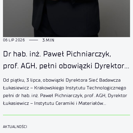
3 MIN
06 LIP 2026
Dr hab. inż. Paweł Pichniarczyk,
prof. AGH, pełni obowiązki Dyrektora
Łukasiewicz – Krakowskiego
Od piątku, 3 lipca, obowiązki Dyrektora Sieć Badawcza
Instytutu Technologicznego
Łukasiewicz – Krakowskiego Instytutu Technologicznego
pełni dr hab. inż. Paweł Pichniarczyk, prof. AGH, Dyrektor
Łukasiewicz – Instytutu Ceramiki i Materiałów
Budowlanych.
AKTUALNOŚCI