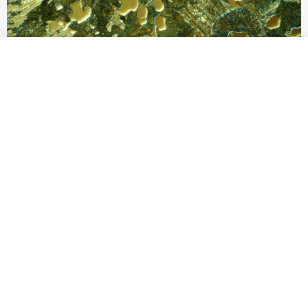
Węgliki wanadu w staliwie stopowym