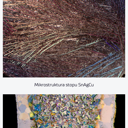
Mikrostruktura stopu SnAgCu