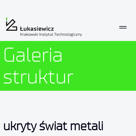
Galeria struktur
Galeria
struktur
ukryty świat metali