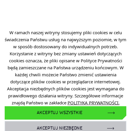
W ramach naszej witryny stosujemy pliki cookies w celu
świadczenia Państwu usług na najwyższym poziomie, w tym
Pierwotne wydzielenie krzemu w stopie aluminium
w sposób dostosowany do indywidualnych potrzeb.
Korzystanie z witryny bez zmiany ustawień dotyczących
cookies oznacza, że pliki opisane w Polityce Prywatności
o autorze
będą zamieszczane na Państwa urządzeniu końcowym. W
każdej chwili możecie Państwo zmienić ustawienia
dotyczące plików cookies w przeglądarce internetowej.
Łukasz Boroń jest metalografem
Akceptacja niezbędnych plików cookies jest wymagana do
i na co dzień pracuje jako starszy specjalista
prawidłowego działania witryny. Szczegółowe informacje
ds. badawczych w Łukasiewicz – KIT, gdzie
znajdą Państwo w zakładce
POLITYKA PRYWATNOŚCI.
odkrywa świat w mikroskali, obserwując
AKCEPTUJ WSZYSTKIE
go przez soczewkę mikroskopu. Podczas
swojej kariery zawodowej uczestniczył
AKCEPTUJ NIEZBĘDNE