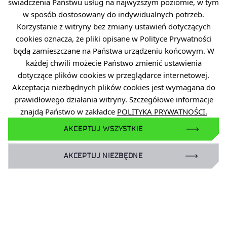
świadczenia Państwu usług na najwyższym poziomie, w tym
w sposób dostosowany do indywidualnych potrzeb.
Korzystanie z witryny bez zmiany ustawień dotyczących
cookies oznacza, że pliki opisane w Polityce Prywatności
będą zamieszczane na Państwa urządzeniu końcowym. W
każdej chwili możecie Państwo zmienić ustawienia
dotyczące plików cookies w przeglądarce internetowej.
Akceptacja niezbędnych plików cookies jest wymagana do
prawidłowego działania witryny. Szczegółowe informacje
znajdą Państwo w zakładce
POLITYKA PRYWATNOŚCI.
12 czerwca 2026
Miejsce, w którym rozwijają się technologie
AKCEPTUJ WSZYSTKIE
i ludzie
AKCEPTUJ NIEZBĘDNE
.