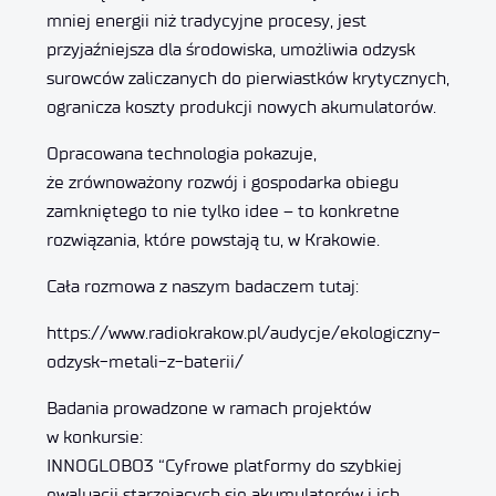
mniej energii niż tradycyjne procesy, jest
przyjaźniejsza dla środowiska, umożliwia odzysk
surowców zaliczanych do pierwiastków krytycznych,
ogranicza koszty produkcji nowych akumulatorów.
Opracowana technologia pokazuje,
że zrównoważony rozwój i gospodarka obiegu
zamkniętego to nie tylko idee – to konkretne
rozwiązania, które powstają tu, w Krakowie.
Cała rozmowa z naszym badaczem tutaj:
https://www.radiokrakow.pl/audycje/ekologiczny-
odzysk-metali-z-baterii/
Badania prowadzone w ramach projektów
w konkursie:
INNOGLOBO3 “Cyfrowe platformy do szybkiej
ewaluacji starzejących się akumulatorów i ich