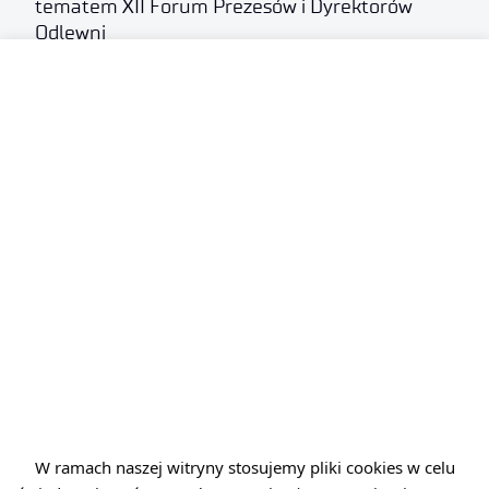
tematem XII Forum Prezesów i Dyrektorów
Odlewni
.
23 czerwca 2026
Nasz ekspert na torze innowacji
.
W ramach naszej witryny stosujemy pliki cookies w celu