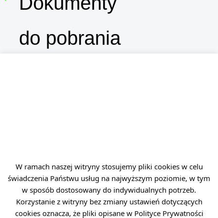
Dokumenty
do pobrania
Zasady certyfikacji wyrobów (informator)
PC/04 „Certyfikacja zakładowej kontroli produkcji
w obszarze regulowanym prawnie – europejskim”
Dokumenty odniesienia w procesie certyfikacji
Wymagania dla zakładowej kontroli produkcji
Zasady zapewnienia spójności pomiarowej
Obowiązek informacyjny RODO
W ramach naszej witryny stosujemy pliki cookies w celu
świadczenia Państwu usług na najwyższym poziomie, w tym
Porozmawiajmy
w sposób dostosowany do indywidualnych potrzeb.
Korzystanie z witryny bez zmiany ustawień dotyczących
cookies oznacza, że pliki opisane w Polityce Prywatności