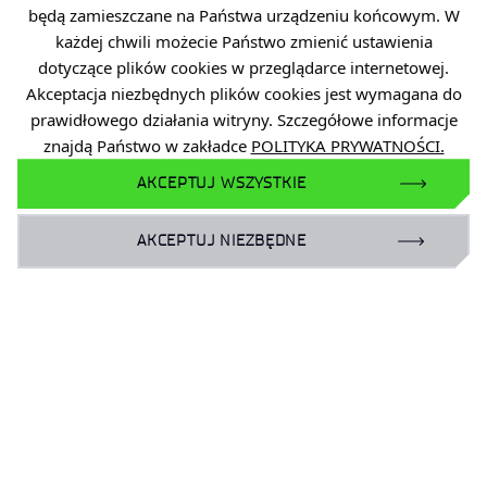
o Twoich potrzebach
będą zamieszczane na Państwa urządzeniu końcowym. W
każdej chwili możecie Państwo zmienić ustawienia
dotyczące plików cookies w przeglądarce internetowej.
ODEZWIJ SIĘ DO NAS
Akceptacja niezbędnych plików cookies jest wymagana do
prawidłowego działania witryny. Szczegółowe informacje
znajdą Państwo w zakładce
POLITYKA PRYWATNOŚCI.
AKCEPTUJ WSZYSTKIE
AKCEPTUJ NIEZBĘDNE
Dane osobowe
Deklaracja dostępności
Polityka prywatności
Zamówienia publiczne
Zgłaszanie naruszeń
Plan Równości Płci